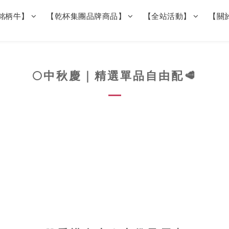
銘柄牛】
【乾杯集團品牌商品】
【全站活動】
【關
🌕中秋慶｜精選單品自由配🥩