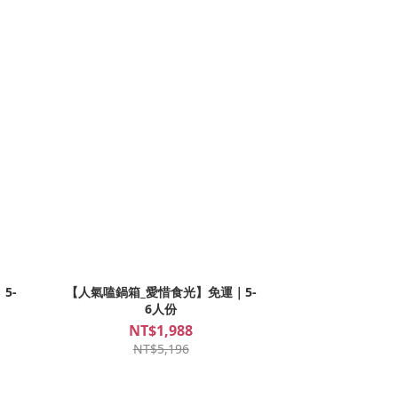
5-
【人氣嗑鍋箱_愛惜食光】免運｜5-
6人份
NT$1,988
NT$5,196