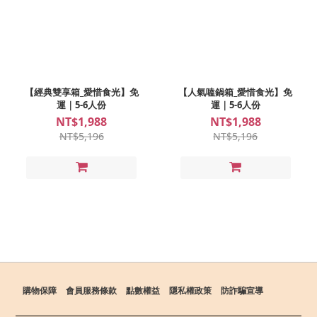
【經典雙享箱_愛惜食光】免
【人氣嗑鍋箱_愛惜食光】免
運｜5-6人份
運｜5-6人份
NT$1,988
NT$1,988
NT$5,196
NT$5,196
購物保障
會員服務條款
點數權益
隱私權政策
防詐騙宣導