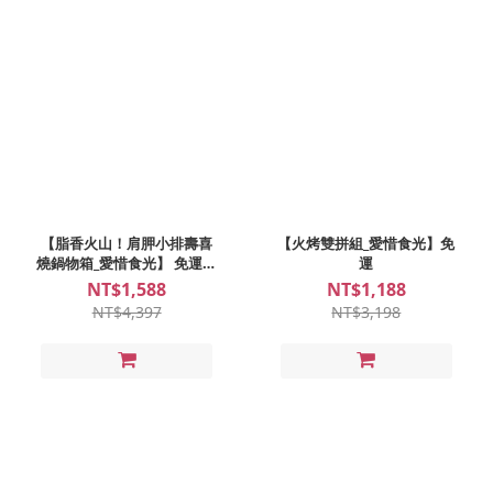
【脂香火山！肩胛小排壽喜
【火烤雙拼組_愛惜食光】免
燒鍋物箱_愛惜食光】 免運｜
運
4人份
NT$1,588
NT$1,188
NT$4,397
NT$3,198