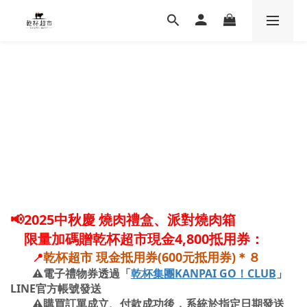
📢2025中秋慶 燒肉禮盒、派對燒肉箱
限量加碼贈乾杯超
市現金4,8
00抵用券
：
乾杯超市 現金抵用券(600元抵用券)＊８
📍
⚠️電子禮物券透過「
乾杯集團KANPAI GO！CLUB
」
LINE官方帳號發送
⚠️購買訂單成立、付款成功後，系統於指定日期發送