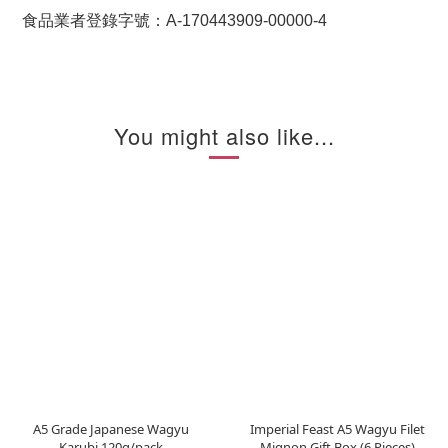
食品業者登錄字號：A-170443909-00000-4
You might also like...
A5 Grade Japanese Wagyu
Imperial Feast A5 Wagyu Filet
Karubi 120g/pack
Mignon Gift Box (6 Pieces)