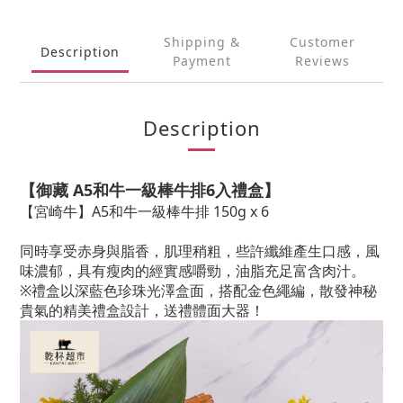
Shipping &
Customer
Description
Payment
Reviews
Description
【御藏 A5和牛一級棒牛排6入禮盒】
【宮崎牛】A5和牛一級棒牛排 150g x 6
同時享受赤身與脂香，肌理稍粗，些許纖維產生口感，風
味濃郁，具有瘦肉的經實感嚼勁，油脂充足富含肉汁。
※禮盒以深藍色珍珠光澤盒面，搭配金色繩編，散發神秘
貴氣的精美禮盒設計，送禮體面大器！