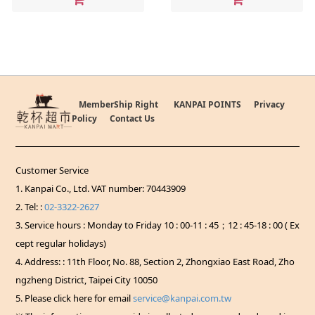
MemberShip Right
KANPAI POINTS
Privacy
Policy
Contact Us
Customer Service
1. Kanpai Co., Ltd. VAT number: 70443909
2. Tel: :
02-3322-2627
3. Service hours : Monday to Friday 10 : 00-11 : 45；12 : 45-18 : 00 ( Ex
cept regular holidays)
4. Address: : 11th Floor, No. 88, Section 2, Zhongxiao East Road, Zho
ngzheng District, Taipei City 10050
5. Please click here for email
service@kanpai.com.tw