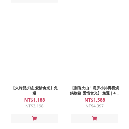
【火烤雙拼組_愛惜食光】免
【脂香火山！肩胛小排壽喜燒
運
鍋物箱_愛惜食光】 免運｜4人
份
NT$1,188
NT$1,588
NT$3,198
NT$4,397