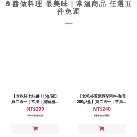
🧂醬做料理 最美味｜常溫商品 任選五
件免運
【老乾杯七味醬 115g/罐】
【老乾杯贅沢厚切和牛咖哩
買二送一｜常溫｜滿額滿件
200g/盒】買二送一｜常溫｜
免運
滿額滿件免運
NT$299
NT$240
NT$360
NT$300