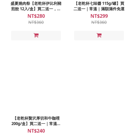
盛夏燒肉祭【老乾杯伊比利豬
【老乾杯七味醬 115g/罐】買
煎餃 12入/盒】買二送一，滿
二送一｜常溫｜滿額滿件免運
額滿件免運
NT$280
NT$299
NT$360
NT$360
【老乾杯贅沢厚切和牛咖哩
200g/盒】買二送一｜常溫｜
滿額滿件免運
NT$240