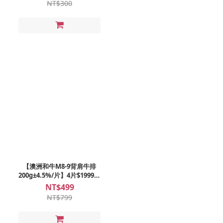
NT$300
【澳洲和牛M8-9背肩牛排
200g±4.5%/片】4片$1999再
免運、5片$1499
NT$499
NT$799