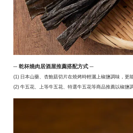
─ 乾杯燒肉居酒屋推薦搭配方式
─
(1) 日本山藥、杏鮑菇切片在燒烤時輕灑上椒鹽調味，
(2) 牛五花、上等牛五花、特選牛五花等商品推薦以椒