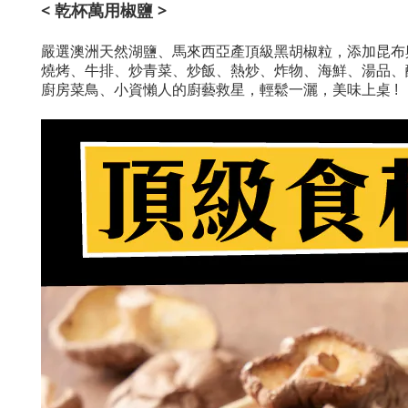
<
乾杯萬用椒鹽
>
嚴選澳洲天然湖鹽、馬來西亞產頂級黑胡椒粒，添加昆布
燒烤、牛排、炒青菜、炒飯、熱炒、炸物、海鮮、湯品、
廚房菜鳥、小資懶人的廚藝救星，輕鬆一灑，美味上桌 !