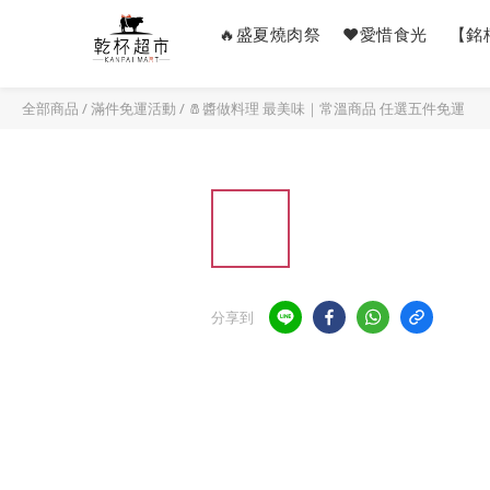
🔥盛夏燒肉祭
❤️愛惜食光
【銘
全部商品
/
滿件免運活動
/
🧂醬做料理 最美味｜常溫商品 任選五件免運
分享到