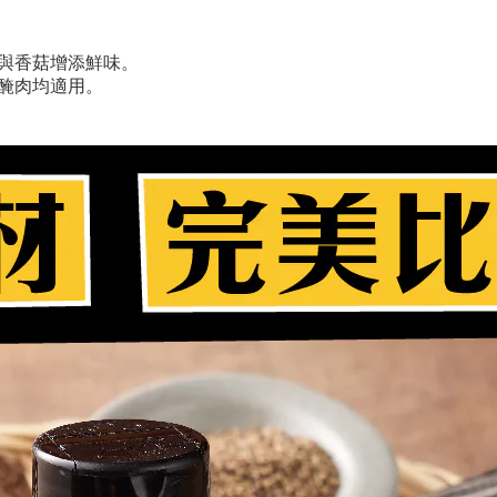
與香菇增添鮮味。
醃肉均適用。