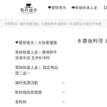
❤️愛惜食光
🍽美味快速上桌
【
全部商品
/
滿件免運活動
/
🧂醬做料理 最美味｜常溫商品 任選五件免運
🧂醬做料理
💗愛惜食光｜大份量優惠
美味快速上桌｜澳洲和牛
背肩牛排 五件$1499
美味快速上桌｜ 指定商品
買二送一
滿件免運活動
乾杯燒肉居酒屋
老乾杯