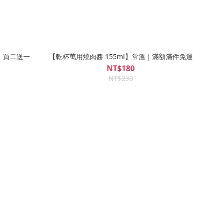
盒】買二送一
【乾杯萬用燒肉醬 155ml】常溫｜滿額滿件免運
NT$180
NT$230