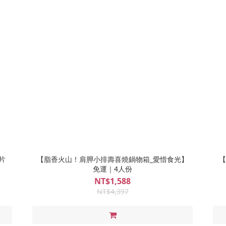
4片
【脂香火山！肩胛小排壽喜燒鍋物箱_愛惜食光】
【
免運｜4人份
NT$1,588
NT$4,397