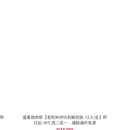
自用
盛夏燒肉祭【老乾杯伊比利豬煎餃 12入/盒】即
日起~8/5 買二送一，滿額滿件免運
NT$280