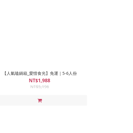
【人氣嗑鍋箱_愛惜食光】免運｜5-6人份
NT$1,988
NT$5,196