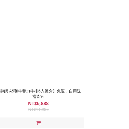
御饌 A5和牛菲力牛排6入禮盒】免運，自用送
禮皆宜
NT$6,888
NT$11,988