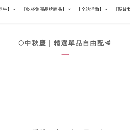
柄牛】
【乾杯集團品牌商品】
【全站活動】
【關於
🌕中秋慶｜精選單品自由配🥩