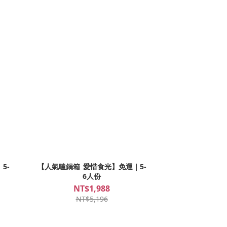
5-
【人氣嗑鍋箱_愛惜食光】免運｜5-
6人份
NT$1,988
NT$5,196