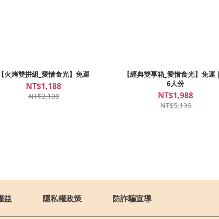
【火烤雙拼組_愛惜食光】免運
【經典雙享箱_愛惜食光】免運｜
6人份
NT$1,188
NT$1,988
NT$3,198
NT$5,196
權益
隱私權政策
防詐騙宣導