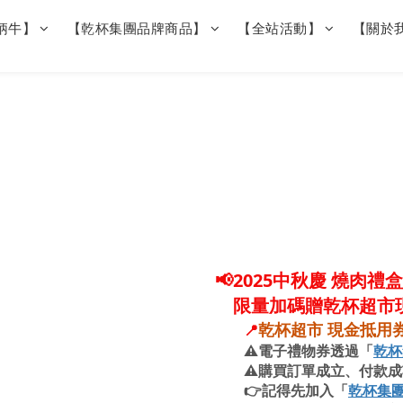
柄牛】
【乾杯集團品牌商品】
【全站活動】
【關於
📢2025中秋慶 燒肉
限量加碼贈乾杯超
市
乾杯超市 現金抵用券
📍
⚠️電子禮物券透過「
乾杯
⚠️購買訂單成立、付款成
👉
記得先加入「
乾杯集團K