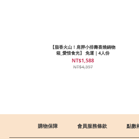
【脂香火山！肩胛小排壽喜燒鍋物
箱_愛惜食光】 免運｜4人份
NT$1,588
NT$4,397
購物保障
會員服務條款
點數