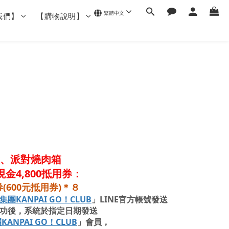
繁體中文
我們】
【購物說明】
禮盒、派對燒肉箱
現金4,8
00抵用券
：
(600元抵用券)＊８
集團KANPAI GO！CLUB
」LINE官方帳號發送
功後，系統於指定日期發送
ANPAI GO！CLUB
」會員，